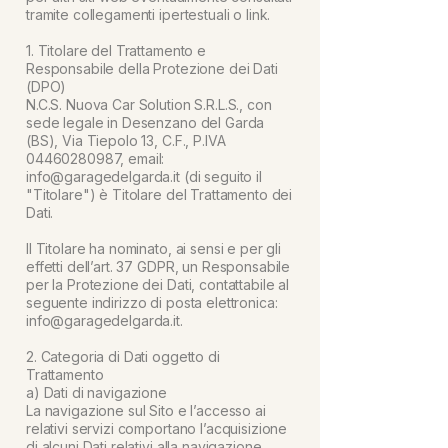
tramite collegamenti ipertestuali o link.
1. Titolare del Trattamento e
Responsabile della Protezione dei Dati
(DPO)
N.C.S. Nuova Car Solution S.R.L.S., con
sede legale in Desenzano del Garda
(BS), Via Tiepolo 13, C.F., P.IVA
04460280987
, email:
info@garagedelgarda.it
(di seguito il
"Titolare") è Titolare del Trattamento dei
Dati.
Il Titolare ha nominato, ai sensi e per gli
effetti dell’art. 37 GDPR, un Responsabile
per la Protezione dei Dati, contattabile al
seguente indirizzo di posta elettronica:
info@garagedelgarda.it.
2. Categoria di Dati oggetto di
Trattamento
a) Dati di navigazione
La navigazione sul Sito e l’accesso ai
relativi servizi comportano l’acquisizione
di alcuni Dati relativi alla navigazione,