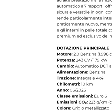
ad alte prestazioni alla tra
automatico a 7 rapporti, of
sicura e versatile in ogni c
rende particolarmente inter
praticamente nuovo, mentre 
e gli interni in pelle totale 
premium ed esclusivo del 
DOTAZIONE PRINCIPALE
Motore:
2.0 Benzina (1.998 
Potenza:
243 CV / 179 kW
Cambio:
Automatico DCT a
Alimentazione:
Benzina
Trazione:
Integrale 4x4
Chilometri:
10 km
Anno:
06/2026
Classe emissioni:
Euro 6
Emissioni CO₂:
223 g/km (
Colore:
Grigio metallizzato