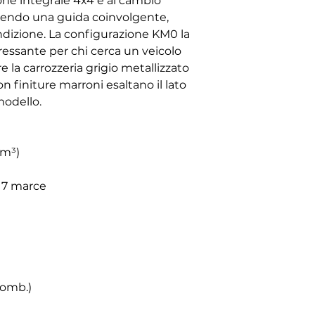
zione integrale 4x4 e al cambio
frendo una guida coinvolgente,
ondizione. La configurazione KM0 la
essante per chi cerca un veicolo
la carrozzeria grigio metallizzato
con finiture marroni esaltano il lato
modello.
cm³)
 7 marce
comb.)