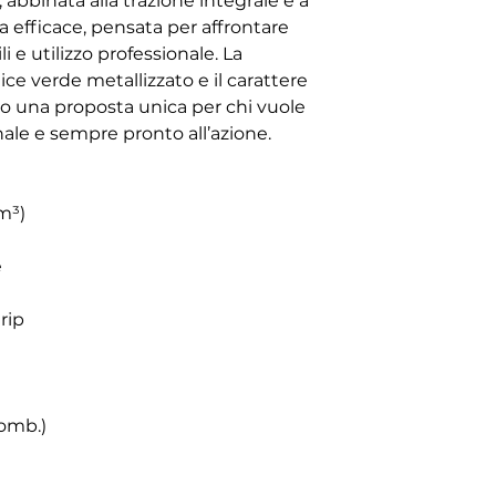
 abbinata alla trazione integrale e a
efficace, pensata per affrontare
li e utilizzo professionale. La
ce verde metallizzato e il carattere
o una proposta unica per chi vuole
nale e sempre pronto all’azione.
m³)
e
rip
omb.)