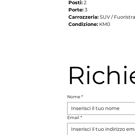
Posti:
2
Porte:
3
Carrozzeria:
SUV / Fuoristr
Condizione:
KM0
Richi
Nome
*
Email
*