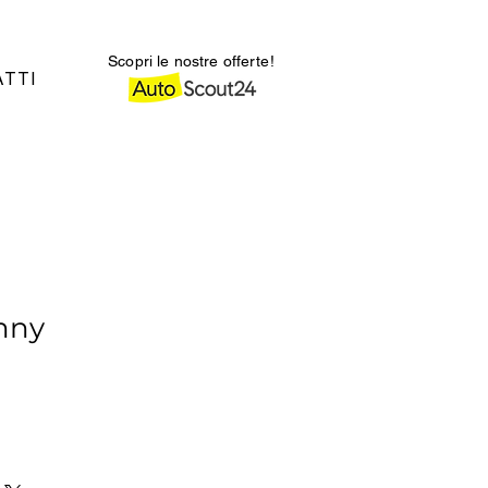
Scopri le nostre offerte!
TTI
mny
zo