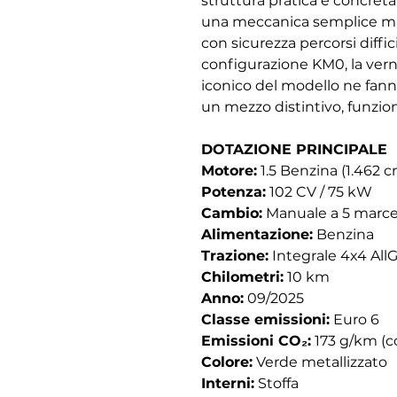
struttura pratica e concreta,
una meccanica semplice ma 
con sicurezza percorsi diffici
configurazione KM0, la verni
iconico del modello ne fann
un mezzo distintivo, funzio
DOTAZIONE PRINCIPALE
Motore:
1.5 Benzina (1.462 c
Potenza:
102 CV / 75 kW
Cambio:
Manuale a 5 marc
Alimentazione:
Benzina
Trazione:
Integrale 4x4 AllG
Chilometri:
10 km
Anno:
09/2025
Classe emissioni:
Euro 6
Emissioni CO₂:
173 g/km (c
Colore:
Verde metallizzato
Interni:
Stoffa