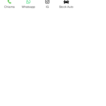
Chiama
Whatsapp
IG
Stock Auto
inform
azioni
Nome
*
Cognome
*
Email
*