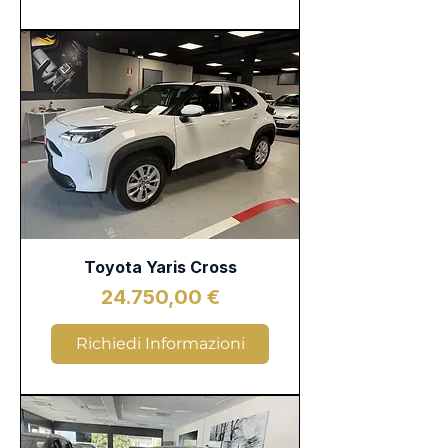
Toyota Yaris Cross
Prezzo
24.750,00 €
Richiedi Informazioni