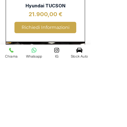
Hyundai TUCSON
Prezzo
21.900,00 €
Richiedi Informazioni
Chiama
Whatsapp
IG
Stock Auto
Fiat 600
Prezzo
19.900,00 €