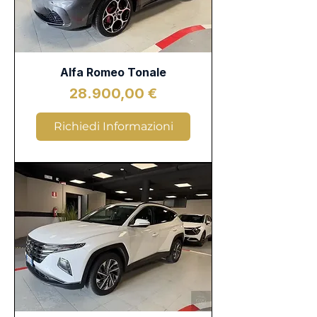
Alfa Romeo Tonale
Prezzo
28.900,00 €
Richiedi Informazioni